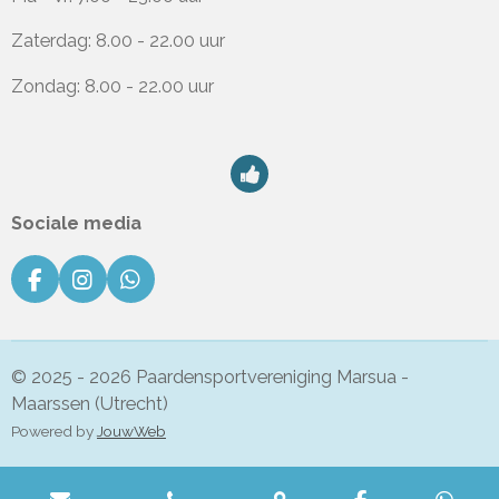
Zaterdag: 8.00 - 22.00 uur
Zondag: 8.00 - 22.00 uur
Sociale media
F
I
W
a
n
h
c
s
a
e
t
t
b
a
s
© 2025 - 2026 Paardensportvereniging Marsua -
o
g
A
Maarssen (Utrecht)
o
r
p
Powered by
JouwWeb
k
a
p
m