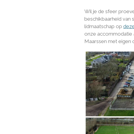
Wil je de sfeer proev
beschikbaarheid van s
lidmaatschap op
deze
onze accommodatie a
Maarssen met eigen o