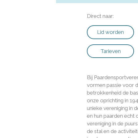
Direct naar:
Lid worden
Tarieven
Bij Paardensportvere
vormen passie voor d
betrokkenheid de basi
onze oprichting in 19
unieke vereniging in 
en hun paarden echt c
vereniging in de puur
de stal en de activite