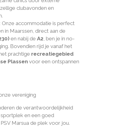
zame clinics door externe
ezellige clubavonden en
n.
:
Onze accommodatie is perfect
n in Maarssen, direct aan de
230)
en nabij de
A2
, ben je in no-
ing. Bovendien rijd je vanaf het
 het prachtige
recreatiegebied
se Plassen
voor een ontspannen
onze vereniging
anderen de verantwoordelijkheid
e sportplek en een goed
 PSV Marsua de plek voor jou.