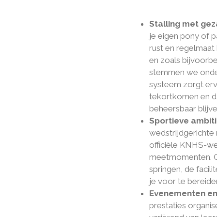
Stalling met gez
je eigen pony of p
rust en regelmaat
en zoals bijvoorb
stemmen we onderl
systeem zorgt erv
tekortkomen en da
beheersbaar blijve
Sportieve ambiti
wedstrijdgerichte 
officiële KNHS-we
meetmomenten. Of j
springen, de facil
je voor te bereide
Evenementen en 
prestaties organi