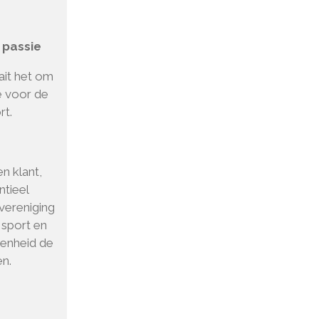
 passie
ait het om
e voor de
rt.
en klant,
ntieel
vereniging
 sport en
kenheid de
en.