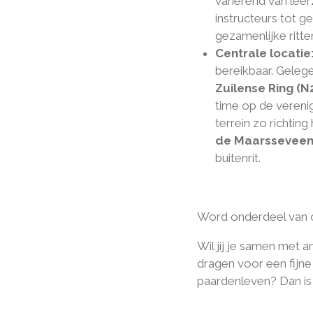
variërend van leer
instructeurs tot g
gezamenlijke ritte
Centrale locatie
bereikbaar. Gelege
Zuilense Ring (N
time op de verenig
terrein zo richting
de Maarsseveen
buitenrit.
Word onderdeel van 
Wil jij je samen met 
dragen voor een fijn
paardenleven? Dan is